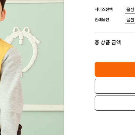
사이즈선택
인쇄옵션
총 상품 금액