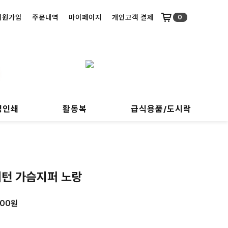
회원가입
주문내역
마이페이지
개인고객 결제
0
명인쇄
활동복
급식용품/도시락
패턴 가슴지퍼 노랑
000원