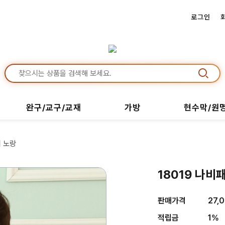
로그인
완구/교구/교재
가방
현수막/원
퍼 노랑
18019 나비
판매가격
27,
적립금
1%