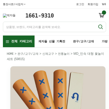
통장사본/사업자
로그인
회원가입
0
1661-9310
전체 카테고리
제자들 선물 기획전
완구/교구/교재
가방
>
>
>
> MD_민속 대형 윷놀이
HOME
완구/교구/교재
신체교구
전통놀이
세트 (59815)