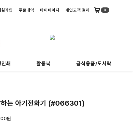
회원가입
주문내역
마이페이지
개인고객 결제
0
명인쇄
활동복
급식용품/도시락
말하는 아기전화기 (#066301)
000
원