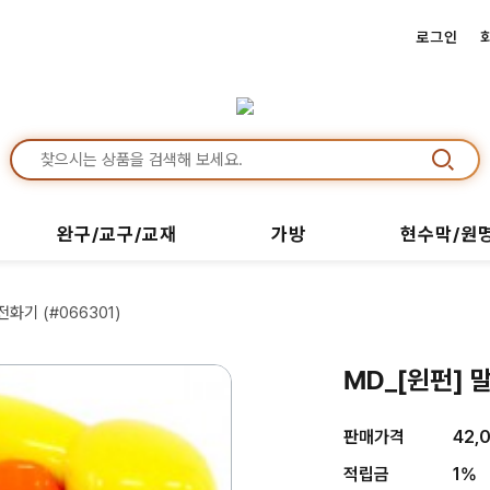
로그인
완구/교구/교재
가방
현수막/원
화기 (#066301)
MD_[윈펀] 
판매가격
42,
적립금
1%