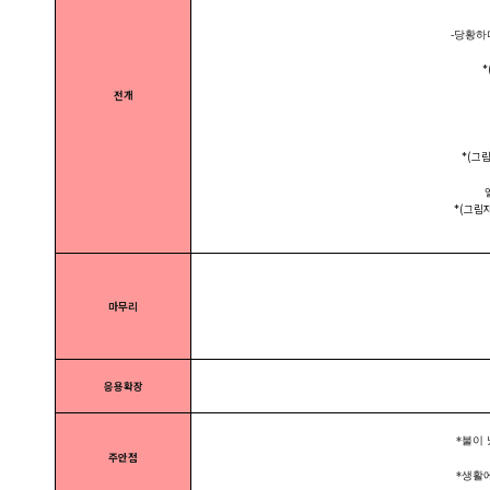
-당황하며 
*(
전개
*(그림
엘리
*(그림자
마무리
응용확장
*불이 났
주안점
*생활에 