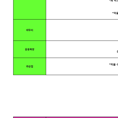
*왜 먹으
*먹을 
마무리
응용확장
준비
*먹을 
주안점