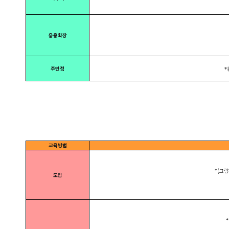
응용확장
주안점
*
교육방법
*(그림자
도입
*(