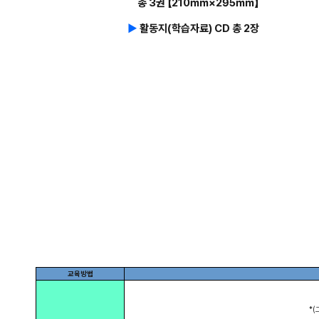
총 3권 【210㎜×295㎜】
▶
활동지(학습자료) CD 총 2장
교육방법
*(그