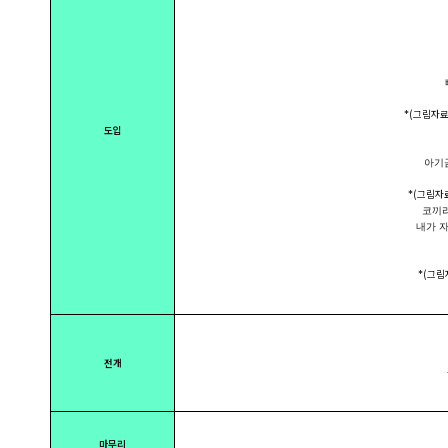
삐
*(그림자료 
도입
아기곰은
*(그림자료
코끼리 
내가 자동
*(그림자
전개
- 
-
마무리