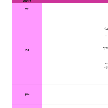
교육방법
도입
*(그림
*(그
*(그림
전개
*주변
*장화
마무리