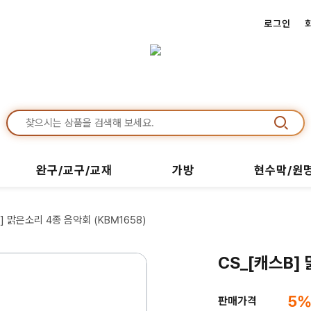
로그인
완구/교구/교재
가방
현수막/원
B] 맑은소리 4종 음악회 (KBM1658)
CS_[캐스B]
5
판매가격