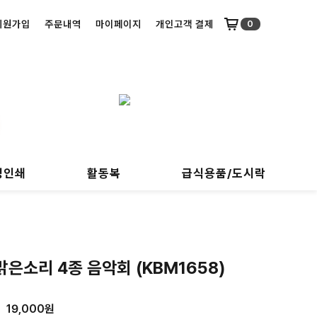
회원가입
주문내역
마이페이지
개인고객 결제
0
명인쇄
활동복
급식용품/도시락
 맑은소리 4종 음악회 (KBM1658)
%
19,000
원