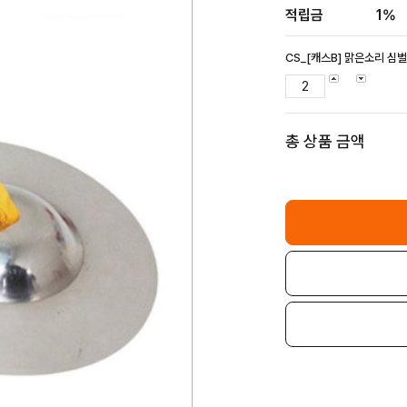
적립금
1%
CS_[캐스B] 맑은소리 심벌
총 상품 금액