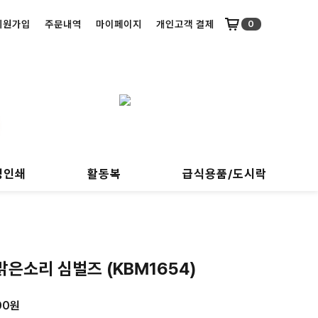
회원가입
주문내역
마이페이지
개인고객 결제
0
명인쇄
활동복
급식용품/도시락
 맑은소리 심벌즈 (KBM1654)
00
원