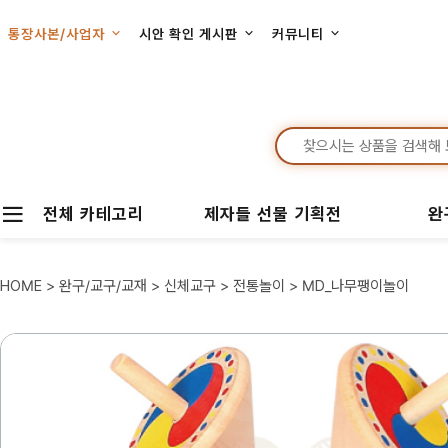
통장사본/사업자
시안 확인 게시판
커뮤니티
전체 카테고리
제자들 선물 기획전
완
HOME
>
완구/교구/교재
>
신체교구
>
전통놀이
> MD_나무팽이놀이