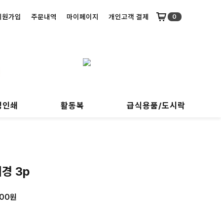
회원가입
주문내역
마이페이지
개인고객 결제
0
명인쇄
활동복
급식용품/도시락
경 3p
000
원