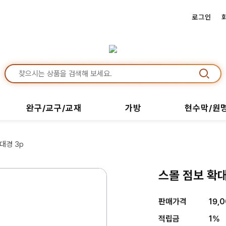
로그인
완구/교구/교재
가방
현수막/원
대경 3p
스몰 점보 확대
판매가격
19,
적립금
1%