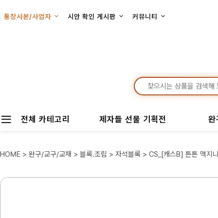
통장사본/사업자
시안 확인 게시판
커뮤니티
전체 카테고리
제자들 선물 기획전
완
HOME
>
완구/교구/교재
>
블록.조립
>
자석블록
> CS_[캐스B] 튼튼 맥지니