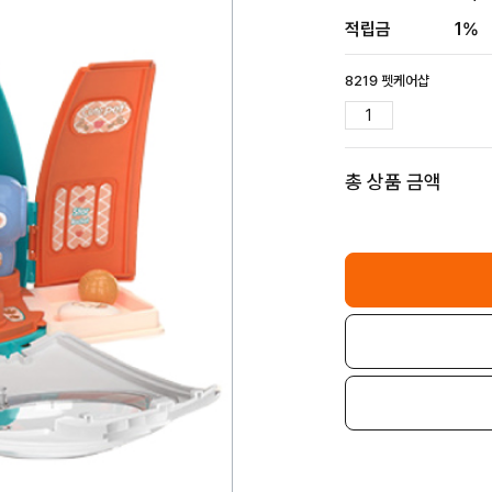
적립금
1%
8219 펫케어샵
총 상품 금액