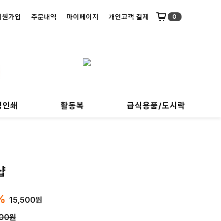
회원가입
주문내역
마이페이지
개인고객 결제
0
명인쇄
활동복
급식용품/도시락
샵
%
15,500
원
500원