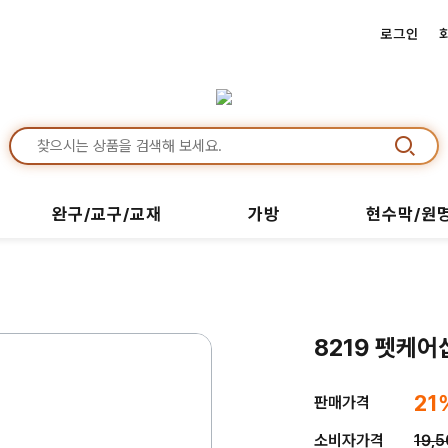
로그인
완구/교구/교재
가방
현수막/원
8219 펫케어
21
판매가격
소비자가격
19,