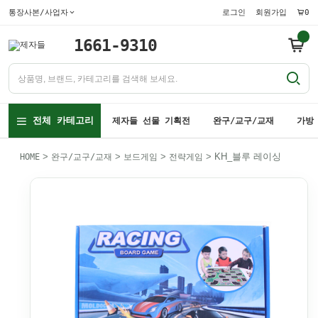
통장사본/사업자
로그인
회원가입
0
1661-9310
전체 카테고리
제자들 선물 기획전
완구/교구/교재
가방
>
>
>
> KH_블루 레이싱
HOME
완구/교구/교재
보드게임
전략게임