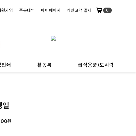
회원가입
주문내역
마이페이지
개인고객 결제
0
명인쇄
활동복
급식용품/도시락
생일
000원