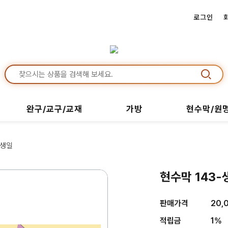
로그인
완구/교구/교재
가방
현수막/원
-생일
현수막 143-
판매가격
20,
적립금
1%