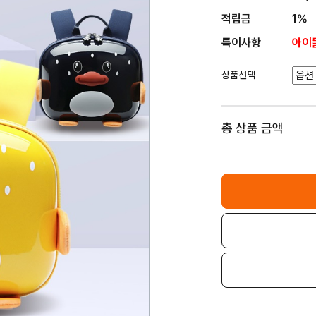
적립금
1%
특이사항
아이들
상품선택
총 상품 금액