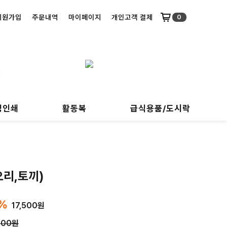
회원가입
주문내역
마이페이지
개인고객 결제
0
명인쇄
활동복
급식용품/도시락
오리,토끼)
%
17,500원
000원