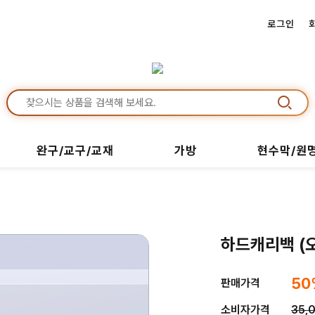
로그인
완구/교구/교재
가방
현수막/원
하드캐리백 (
50
판매가격
소비자가격
35,