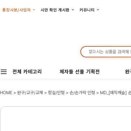
통장사본/사업자
시안 확인 게시판
커뮤니티
전체 카테고리
제자들 선물 기획전
완
HOME
>
완구/교구/교재
>
헝겊/인형
>
손/손가락 인형
> MD_[매직캐슬] 