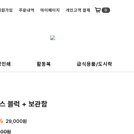
회원가입
주문내역
마이페이지
개인고객 결제
0
명인쇄
활동복
급식용품/도시락
스 블럭 + 보관함
%
29,000원
000원