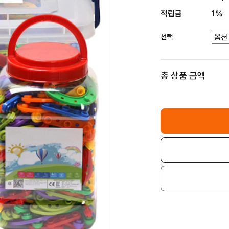
적립금
1%
선택
총 상품 금액