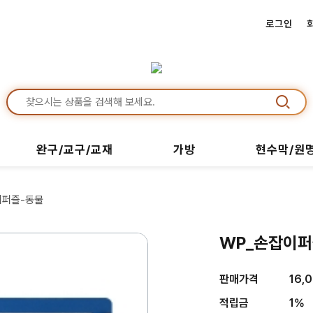
로그인
완구/교구/교재
가방
현수막/원
이퍼즐-동물
WP_손잡이퍼
판매가격
16,
적립금
1%