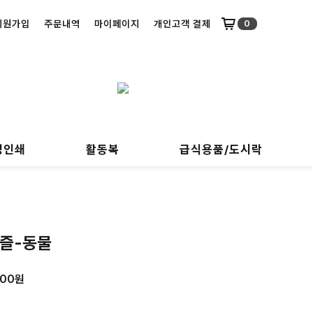
회원가입
주문내역
마이페이지
개인고객 결제
0
명인쇄
활동복
급식용품/도시락
즐-동물
000
원