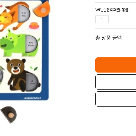
WP_손잡이퍼즐-동물
총 상품 금액