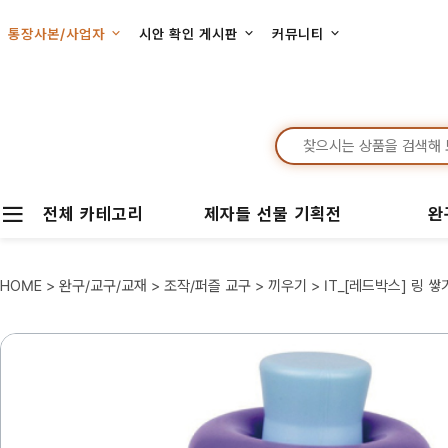
통장사본/사업자
시안 확인 게시판
커뮤니티
전체 카테고리
제자들 선물 기획전
완
HOME
>
완구/교구/교재
>
조작/퍼즐 교구
>
끼우기
> IT_[레드박스] 링 쌓기