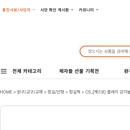
통장사본/사업자
시안 확인 게시판
커뮤니티
전체 카테고리
제자들 선물 기획전
완
HOME
>
완구/교구/교재
>
헝겊/인형
>
헝겊책
> CS_[캐스B] 플레이 감각놀