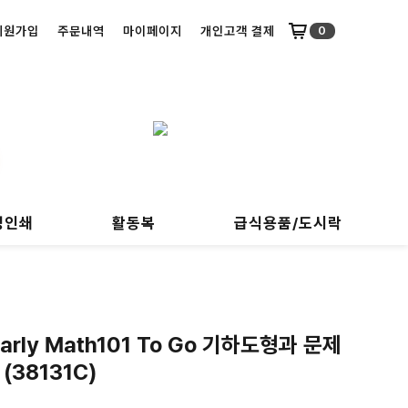
회원가입
주문내역
마이페이지
개인고객 결제
0
명인쇄
활동복
급식용품/도시락
Early Math101 To Go 기하도형과 문제
(38131C)