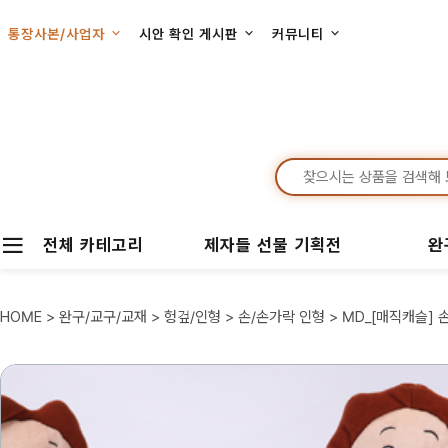
통장사본/사업자
시안 확인 게시판
커뮤니티
전체 카테고리
제자들 선물 기획전
완
HOME
>
완구/교구/교재
>
헝겊/인형
>
손/손가락 인형
> MD_[매직캐슬] 손