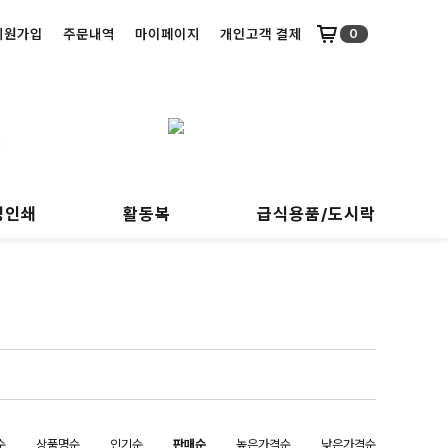
회원가입
주문내역
마이페이지
개인고객 결제
0
명인쇄
활동복
급식용품/도시락
순
상품명순
인기순
판매순
높은가격순
낮은가격순