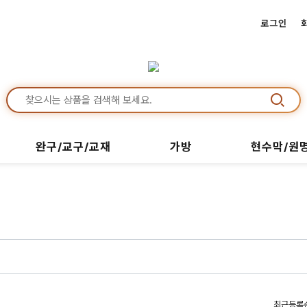
로그인
완구/교구/교재
가방
현수막/원
최근등록