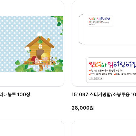
칼라대봉투 100장
151097 스티커명함/소봉투용 1
28,000원