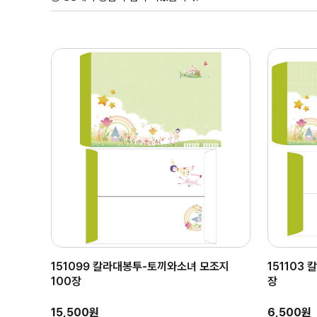
151099 칼라대봉투-토끼와소녀 모조지
151103
100장
장
15,500원
6,500원