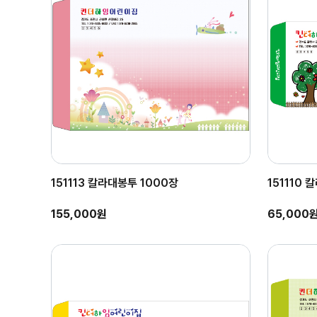
151113 칼라대봉투 1000장
151110
155,000원
65,000