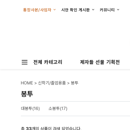
통장사본/사업자
시안 확인 게시판
커뮤니티
전체 카테고리
제자들 선물 기획전
HOME
>
신학기/졸업용품
>
봉투
봉투
대봉투(16)
소봉투(17)
총
33
개의 상품이 검색 되었습니다.