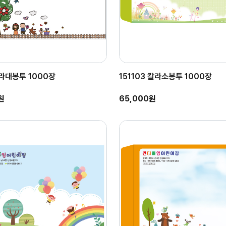
칼라대봉투 1000장
151103 칼라소봉투 1000장
원
65,000원