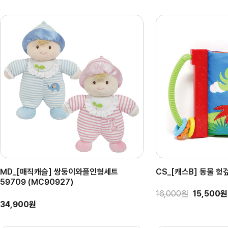
MD_[매직캐슬] 쌍둥이와플인형세트
CS_[캐스B] 동물 헝겊
59709 (MC90927)
16,000원
15,500원
34,900원