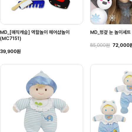
MD_[매직캐슬] 역할놀이 헤어샵놀이
MD_헝겊 눈 놀이세트
(MC7151)
85,000원
72,000
39,900원