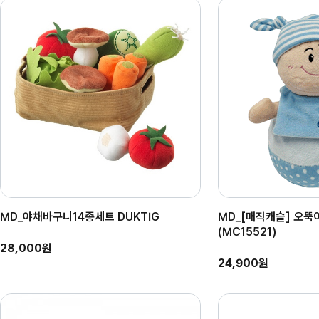
MD_야채바구니14종세트 DUKTIG
MD_[매직캐슬] 오뚝이
(MC15521)
28,000원
24,900원