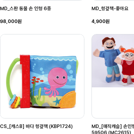
MD_스판 동물 손 인형 6종
MD_헝겊책-좋아요
98,000원
4,900원
CS_[캐스B] 바다 헝겊책 (KBP1724)
MD_[매직캐슬] 손인형 
59506 (MC2615)