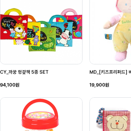
CY_까꿍 헝겊책 5종 SET
MD_[키즈프리퍼드] 버
94,100원
19,900원