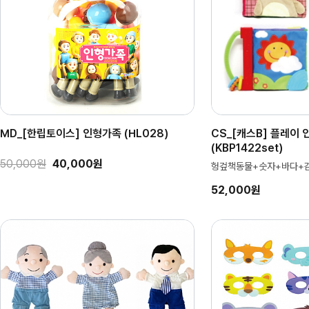
MD_[한립토이스] 인형가족 (HL028)
CS_[캐스B] 플레이 
(KBP1422set)
50,000원
40,000원
헝겊책동물+숫자+바다+
52,000원