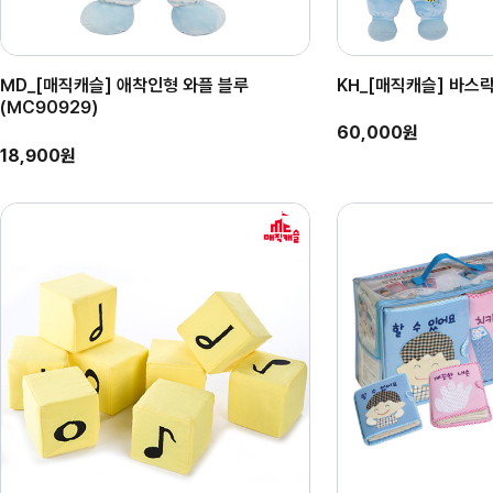
MD_[매직캐슬] 애착인형 와플 블루
KH_[매직캐슬] 바스락
(MC90929)
60,000원
18,900원