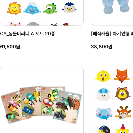
CY_동물머리띠 A 세트 20종
[매직캐슬] 아기인형 바
61,500원
38,800원