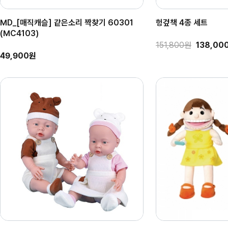
MD_[매직캐슬] 같은소리 짝찾기 60301
헝겊책 4종 세트
(MC4103)
151,800원
138,00
49,900원