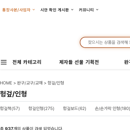
통장사본/사업자
시안 확인 게시판
커뮤니티
전체 카테고리
제자들 선물 기획전
완
HOME
>
완구/교구/교재
>
헝겊/인형
헝겊/인형
헝겊책(57)
헝겊인형(275)
헝겊보드(62)
손/손가락 인형(180
총
937
개의 상품이 검색 되었습니다.