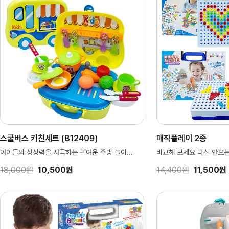
스쿨버스 키친세트 (812409)
매직플레이 2종
아이들의 상상력을 자극하는 귀여운 주방 놀이...
비교해 보세요 다신 안오
18,000원
10,500원
14,400원
11,500원