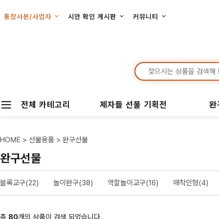
통장사본/사업자
시안 확인 게시판
커뮤니티
전체 카테고리
제자들 선물 기획전
완
HOME
>
선물용품
>
완구선물
완구선물
블록교구(22)
놀이완구(38)
역할놀이교구(16)
애착인형(4)
총
80
개의 상품이 검색 되었습니다.