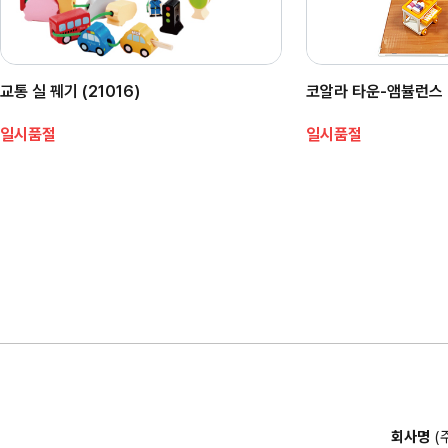
교통 실 꿰기 (21016)
코알라 타운-앰뷸런스 (
일시품절
일시품절
회사명
(